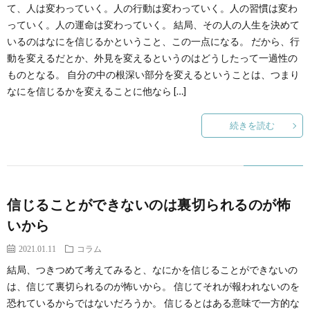
ィ
書
て、人は変わっていく。人の行動は変わっていく。人の習慣は変わ
料
っていく。人の運命は変わっていく。 結局、その人の人生を決めて
いるのはなにを信じるかということ、この一点になる。 だから、行
ー
籍
プ
動を変えるだとか、外見を変えるというのはどうしたって一過性の
ものとなる。 自分の中の根深い部分を変えるということは、つまり
ル
レ
なにを信じるかを変えることに他なら […]
ゼ
続きを読む
ン
ト
信じることができないのは裏切られるのが怖
いから
2021.01.11
コラム
結局、つきつめて考えてみると、なにかを信じることができないの
は、信じて裏切られるのが怖いから。 信じてそれが報われないのを
恐れているからではないだろうか。 信じるとはある意味で一方的な