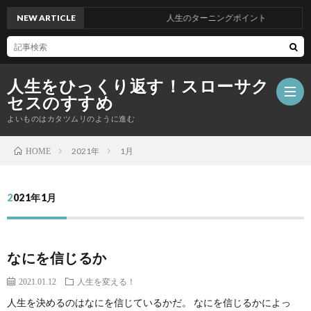
NEW ARTICLE
人生のターニングポイント
人生をひっくり返す！スローサク
セスのすすめ
よいものはカタツムリのように進む
2021年
1月
HOME
ホ
2021年1月
ー
プ
ム
ロ
電
なにを信じるか
フ
子
無
2021.01.12
人生を変える！
人生を決めるのはなにを信じているかだ。 なにを信じるかによっ