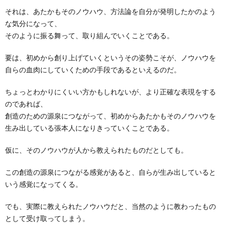
ィ
書
料
それは、あたかもそのノウハウ、方法論を自分が発明したかのよう
な気分になって、
ー
籍
プ
そのように振る舞って、取り組んでいくことである。
要は、初めから創り上げていくというその姿勢こそが、ノウハウを
ル
レ
自らの血肉にしていくための手段であるといえるのだ。
ゼ
ちょっとわかりにくいい方かもしれないが、より正確な表現をする
のであれば、
ン
創造のための源泉につながって、初めからあたかもそのノウハウを
生み出している張本人になりきっていくことである。
ト
仮に、そのノウハウが人から教えられたものだとしても。
この創造の源泉につながる感覚があると、自らが生み出していると
いう感覚になってくる。
でも、実際に教えられたノウハウだと、当然のように教わったもの
として受け取ってしまう。