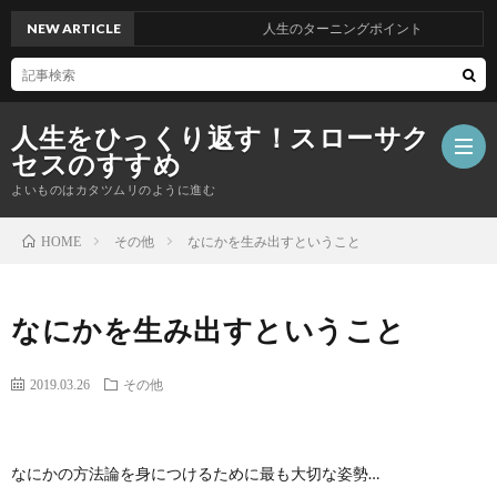
NEW ARTICLE
人生のターニングポイント
人生をひっくり返す！スローサク
セスのすすめ
よいものはカタツムリのように進む
その他
なにかを生み出すということ
HOME
ホ
なにかを生み出すということ
ー
プ
2019.03.26
その他
ム
ロ
電
フ
子
無
なにかの方法論を身につけるために最も大切な姿勢…