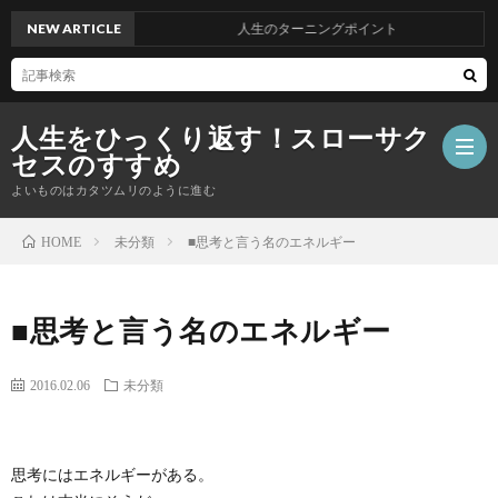
NEW ARTICLE
人生のターニングポイント
人生をひっくり返す！スローサク
セスのすすめ
よいものはカタツムリのように進む
未分類
■思考と言う名のエネルギー
HOME
ホ
■思考と言う名のエネルギー
ー
プ
2016.02.06
未分類
ム
ロ
電
フ
子
無
思考にはエネルギーがある。