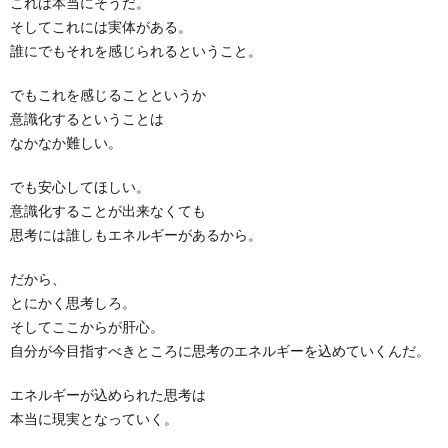
これは本当にそうだ。
ィ
書
料
そしてこれには実体がある。
誰にでもそれを感じられるということ。
ー
籍
プ
でもこれを感じることというか
ル
意識化するということは
レ
なかなか難しい。
ゼ
でも安心してほしい。
意識化することが出来なくても
ン
思考には誰しもエネルギーがあるから。
だから、
ト
とにかく思考しろ。
そしてここからが肝心。
自分が今目指すべきところに思考のエネルギーを込めていくんだ。
エネルギーが込められた思考は
本当に現実となっていく。